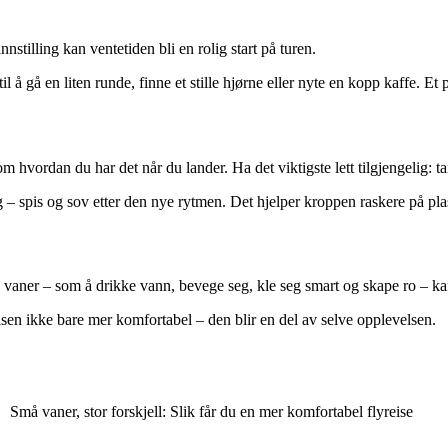
nstilling kan ventetiden bli en rolig start på turen.
il å gå en liten runde, finne et stille hjørne eller nyte en kopp kaffe. 
hvordan du har det når du lander. Ha det viktigste lett tilgjengelig: tan
 – spis og sov etter den nye rytmen. Det hjelper kroppen raskere på pla
aner – som å drikke vann, bevege seg, kle seg smart og skape ro – kan 
reisen ikke bare mer komfortabel – den blir en del av selve opplevelsen.
Små vaner, stor forskjell: Slik får du en mer komfortabel flyreise