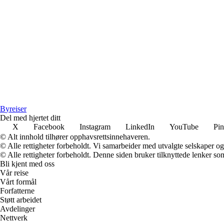
B
yreiser
Del med hjertet ditt
X
Facebook
Instagram
LinkedIn
YouTube
Pin
© Alt innhold tilhører opphavsrettsinnehaveren.
© Alle rettigheter forbeholdt. Vi samarbeider med utvalgte selskaper o
© Alle rettigheter forbeholdt. Denne siden bruker tilknyttede lenker som 
Bli kjent med oss
Vår reise
Vårt formål
Forfatterne
Støtt arbeidet
Avdelinger
Nettverk