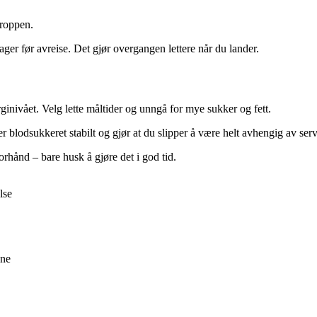
kroppen.
ger før avreise. Det gjør overgangen lettere når du lander.
inivået. Velg lette måltider og unngå for mye sukker og fett.
er blodsukkeret stabilt og gjør at du slipper å være helt avhengig av se
orhånd – bare husk å gjøre det i god tid.
lse
ene