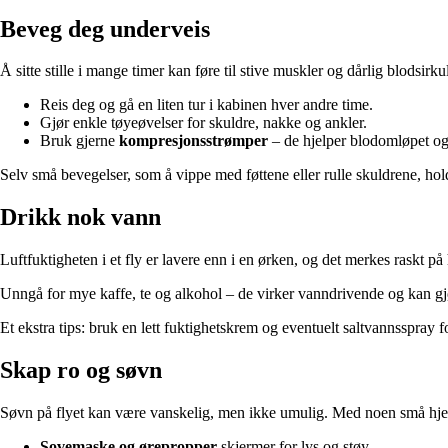
Beveg deg underveis
Å sitte stille i mange timer kan føre til stive muskler og dårlig blodsirku
Reis deg og gå en liten tur i kabinen hver andre time.
Gjør enkle tøyeøvelser for skuldre, nakke og ankler.
Bruk gjerne
kompresjonsstrømper
– de hjelper blodomløpet og 
Selv små bevegelser, som å vippe med føttene eller rulle skuldrene, h
Drikk nok vann
Luftfuktigheten i et fly er lavere enn i en ørken, og det merkes raskt 
Unngå for mye kaffe, te og alkohol – de virker vanndrivende og kan gjø
Et ekstra tips: bruk en lett fuktighetskrem og eventuelt saltvannsspray 
Skap ro og søvn
Søvn på flyet kan være vanskelig, men ikke umulig. Med noen små hjelpe
Sovemaske og ørepropper
skjermer for lys og støy.