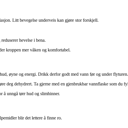
lasjon. Litt bevegelse underveis kan gjøre stor forskjell.
reduserer hevelse i bena.
older kroppen mer våken og komfortabel.
på hud, øyne og energi. Drikk derfor godt med vann før og under flyturen
re deg dehydrert. Ta gjerne med en gjenbrukbar vannflaske som du fylle
for å unngå tørr hud og slimhinner.
midler blir det lettere å finne ro.