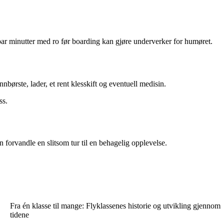
Et par minutter med ro før boarding kan gjøre underverker for humøret.
nbørste, lader, et rent klesskift og eventuell medisin.
ss.
forvandle en slitsom tur til en behagelig opplevelse.
Fra én klasse til mange: Flyklassenes historie og utvikling gjennom
tidene