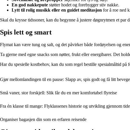
En god nakkepute
støtter hodet og forebygger stiv nakke.
Lytt til rolig musikk eller en guidet meditasjon
for å roe ned 
Skal du krysse tidssoner, kan du begynne å justere døgnrytmen et par da
Spis lett og smart
Flymat kan være tung og salt, og det påvirker både fordøyelsen og energ
Ta gjerne med egne snacks som nøtter, frukt eller energibarer. Det hold
Har du spesielle kostbehov, kan du som regel bestille spesialmåltid på f
Gjør mellomlandingen til en pause: Slapp av, spis godt og få litt bevege
Små vaner, stor forskjell: Slik får du en mer komfortabel flyreise
Fra én klasse til mange: Flyklassenes historie og utvikling gjennom tid
Organiser bagasjen din som en erfaren reisende