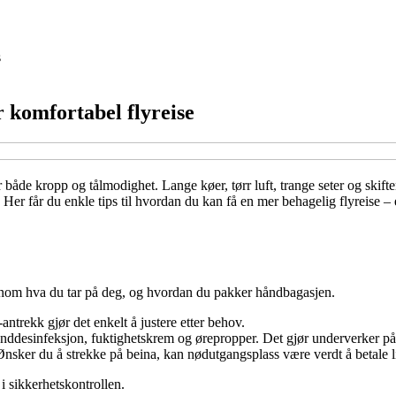
s
r komfortabel flyreise
 både kropp og tålmodighet. Lange køer, tørr luft, trange seter og skift
. Her får du enkle tips til hvordan du kan få en mer behagelig flyreise – 
gjennom hva du tar på deg, og hvordan du pakker håndbagasjen.
antrekk gjør det enkelt å justere etter behov.
ddesinfeksjon, fuktighetskrem og ørepropper. Det gjør underverker på 
Ønsker du å strekke på beina, kan nødutgangsplass være verdt å betale lit
 i sikkerhetskontrollen.