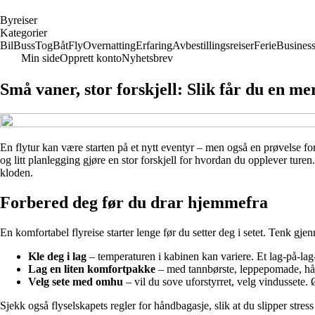
B
yreiser
Kategorier
Bil
Buss
Tog
Båt
Fly
Overnatting
Erfaring
Avbestillingsreiser
Ferie
Busines
Min side
Opprett konto
Nyhetsbrev
Små vaner, stor forskjell: Slik får du en me
En flytur kan være starten på et nytt eventyr – men også en prøvelse for
og litt planlegging gjøre en stor forskjell for hvordan du opplever turen
kloden.
Forbered deg før du drar hjemmefra
En komfortabel flyreise starter lenge før du setter deg i setet. Tenk 
Kle deg i lag
– temperaturen i kabinen kan variere. Et lag-på-lag-
Lag en liten komfortpakke
– med tannbørste, leppepomade, hån
Velg sete med omhu
– vil du sove uforstyrret, velg vindussete. 
Sjekk også flyselskapets regler for håndbagasje, slik at du slipper stress