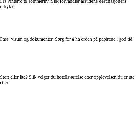
Fra vinterro til sommerliv: Slik forvandler årstidene destinasjonens
uttrykk
Pass, visum og dokumenter: Sørg for å ha orden på papirene i god tid
Stort eller lite? Slik velger du hotellstørrelse etter opplevelsen du er ute
etter