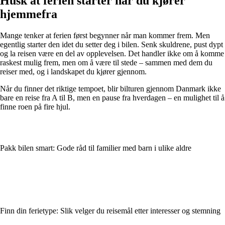
Husk at ferien starter når du kjører
hjemmefra
Mange tenker at ferien først begynner når man kommer frem. Men
egentlig starter den idet du setter deg i bilen. Senk skuldrene, pust dypt
og la reisen være en del av opplevelsen. Det handler ikke om å komme
raskest mulig frem, men om å være til stede – sammen med dem du
reiser med, og i landskapet du kjører gjennom.
Når du finner det riktige tempoet, blir bilturen gjennom Danmark ikke
bare en reise fra A til B, men en pause fra hverdagen – en mulighet til å
finne roen på fire hjul.
Pakk bilen smart: Gode råd til familier med barn i ulike aldre
Finn din ferietype: Slik velger du reisemål etter interesser og stemning