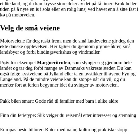
et lite land, og du kan krysse store deler av det på få timer. Bruk heller
tiden på å nyte en is i sola eller en rolig lunsj ved havet enn å sitte fast i
kø på motorveien.
Velg de små veiene
Motorveiene får deg raskt frem, men de små landeveiene gir deg den
ekte danske opplevelsen. Her kjører du gjennom grønne åkrer, små
landsbyer og forbi bindingsverkshus og vindmøller.
Prøv for eksempel
Margueritruten
, som slynger seg gjennom hele
landet og tar deg forbi mange av Danmarks vakreste steder. Du kan
også følge kystveiene på Jylland eller ta en avstikker til øyene Fyn og
Langeland. På de mindre veiene kan du stoppe når du vil, og du
merker fort at ferien begynner idet du svinger av motorveien.
Pakk bilen smart: Gode råd til familier med barn i ulike aldre
Finn din ferietype: Slik velger du reisemål etter interesser og stemning
Europas beste bilturer: Ruter med natur, kultur og praktiske stopp