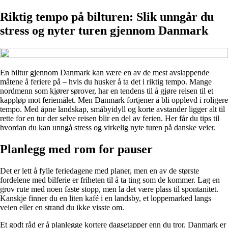
Riktig tempo på bilturen: Slik unngår du
stress og nyter turen gjennom Danmark
En biltur gjennom Danmark kan være en av de mest avslappende
måtene å feriere på – hvis du husker å ta det i riktig tempo. Mange
nordmenn som kjører sørover, har en tendens til å gjøre reisen til et
kappløp mot feriemålet. Men Danmark fortjener å bli opplevd i roligere
tempo. Med åpne landskap, småbyidyll og korte avstander ligger alt til
rette for en tur der selve reisen blir en del av ferien. Her får du tips til
hvordan du kan unngå stress og virkelig nyte turen på danske veier.
Planlegg med rom for pauser
Det er lett å fylle feriedagene med planer, men en av de største
fordelene med bilferie er friheten til å ta ting som de kommer. Lag en
grov rute med noen faste stopp, men la det være plass til spontanitet.
Kanskje finner du en liten kafé i en landsby, et loppemarked langs
veien eller en strand du ikke visste om.
Et godt råd er å planlegge kortere dagsetapper enn du tror. Danmark er