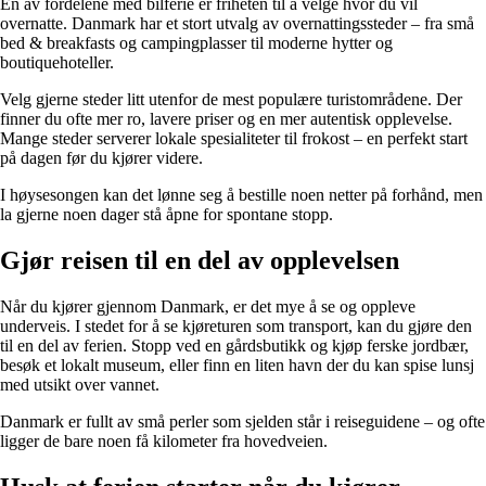
En av fordelene med bilferie er friheten til å velge hvor du vil
overnatte. Danmark har et stort utvalg av overnattingssteder – fra små
bed & breakfasts og campingplasser til moderne hytter og
boutiquehoteller.
Velg gjerne steder litt utenfor de mest populære turistområdene. Der
finner du ofte mer ro, lavere priser og en mer autentisk opplevelse.
Mange steder serverer lokale spesialiteter til frokost – en perfekt start
på dagen før du kjører videre.
I høysesongen kan det lønne seg å bestille noen netter på forhånd, men
la gjerne noen dager stå åpne for spontane stopp.
Gjør reisen til en del av opplevelsen
Når du kjører gjennom Danmark, er det mye å se og oppleve
underveis. I stedet for å se kjøreturen som transport, kan du gjøre den
til en del av ferien. Stopp ved en gårdsbutikk og kjøp ferske jordbær,
besøk et lokalt museum, eller finn en liten havn der du kan spise lunsj
med utsikt over vannet.
Danmark er fullt av små perler som sjelden står i reiseguidene – og ofte
ligger de bare noen få kilometer fra hovedveien.