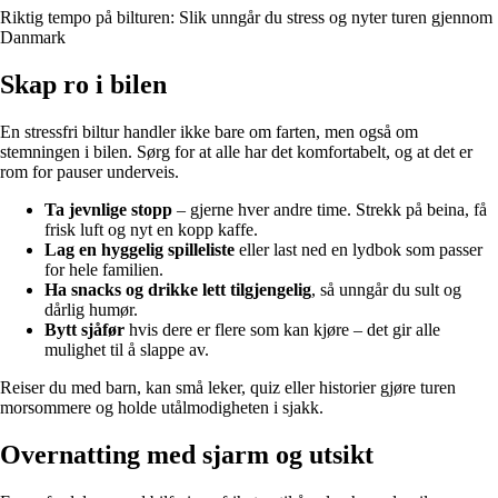
Riktig tempo på bilturen: Slik unngår du stress og nyter turen gjennom
Danmark
Skap ro i bilen
En stressfri biltur handler ikke bare om farten, men også om
stemningen i bilen. Sørg for at alle har det komfortabelt, og at det er
rom for pauser underveis.
Ta jevnlige stopp
– gjerne hver andre time. Strekk på beina, få
frisk luft og nyt en kopp kaffe.
Lag en hyggelig spilleliste
eller last ned en lydbok som passer
for hele familien.
Ha snacks og drikke lett tilgjengelig
, så unngår du sult og
dårlig humør.
Bytt sjåfør
hvis dere er flere som kan kjøre – det gir alle
mulighet til å slappe av.
Reiser du med barn, kan små leker, quiz eller historier gjøre turen
morsommere og holde utålmodigheten i sjakk.
Overnatting med sjarm og utsikt