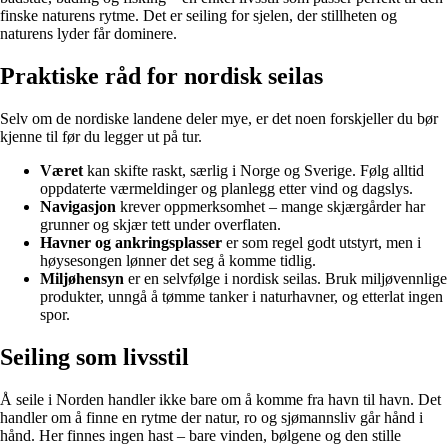
finske naturens rytme. Det er seiling for sjelen, der stillheten og
naturens lyder får dominere.
Praktiske råd for nordisk seilas
Selv om de nordiske landene deler mye, er det noen forskjeller du bør
kjenne til før du legger ut på tur.
Været
kan skifte raskt, særlig i Norge og Sverige. Følg alltid
oppdaterte værmeldinger og planlegg etter vind og dagslys.
Navigasjon
krever oppmerksomhet – mange skjærgårder har
grunner og skjær tett under overflaten.
Havner og ankringsplasser
er som regel godt utstyrt, men i
høysesongen lønner det seg å komme tidlig.
Miljøhensyn
er en selvfølge i nordisk seilas. Bruk miljøvennlige
produkter, unngå å tømme tanker i naturhavner, og etterlat ingen
spor.
Seiling som livsstil
Å seile i Norden handler ikke bare om å komme fra havn til havn. Det
handler om å finne en rytme der natur, ro og sjømannsliv går hånd i
hånd. Her finnes ingen hast – bare vinden, bølgene og den stille