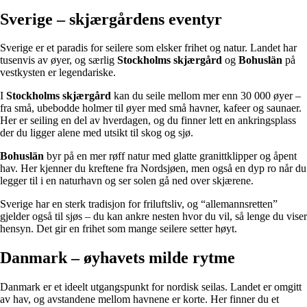
Sverige – skjærgårdens eventyr
Sverige er et paradis for seilere som elsker frihet og natur. Landet har
tusenvis av øyer, og særlig
Stockholms skjærgård
og
Bohuslän
på
vestkysten er legendariske.
I
Stockholms skjærgård
kan du seile mellom mer enn 30 000 øyer –
fra små, ubebodde holmer til øyer med små havner, kafeer og saunaer.
Her er seiling en del av hverdagen, og du finner lett en ankringsplass
der du ligger alene med utsikt til skog og sjø.
Bohuslän
byr på en mer røff natur med glatte granittklipper og åpent
hav. Her kjenner du kreftene fra Nordsjøen, men også en dyp ro når du
legger til i en naturhavn og ser solen gå ned over skjærene.
Sverige har en sterk tradisjon for friluftsliv, og “allemannsretten”
gjelder også til sjøs – du kan ankre nesten hvor du vil, så lenge du viser
hensyn. Det gir en frihet som mange seilere setter høyt.
Danmark – øyhavets milde rytme
Danmark er et ideelt utgangspunkt for nordisk seilas. Landet er omgitt
av hav, og avstandene mellom havnene er korte. Her finner du et