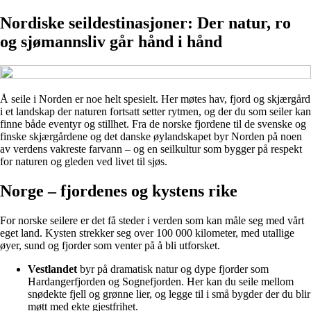
Nordiske seildestinasjoner: Der natur, ro
og sjømannsliv går hånd i hånd
Å seile i Norden er noe helt spesielt. Her møtes hav, fjord og skjærgård
i et landskap der naturen fortsatt setter rytmen, og der du som seiler kan
finne både eventyr og stillhet. Fra de norske fjordene til de svenske og
finske skjærgårdene og det danske øylandskapet byr Norden på noen
av verdens vakreste farvann – og en seilkultur som bygger på respekt
for naturen og gleden ved livet til sjøs.
Norge – fjordenes og kystens rike
For norske seilere er det få steder i verden som kan måle seg med vårt
eget land. Kysten strekker seg over 100 000 kilometer, med utallige
øyer, sund og fjorder som venter på å bli utforsket.
Vestlandet
byr på dramatisk natur og dype fjorder som
Hardangerfjorden og Sognefjorden. Her kan du seile mellom
snødekte fjell og grønne lier, og legge til i små bygder der du blir
møtt med ekte gjestfrihet.