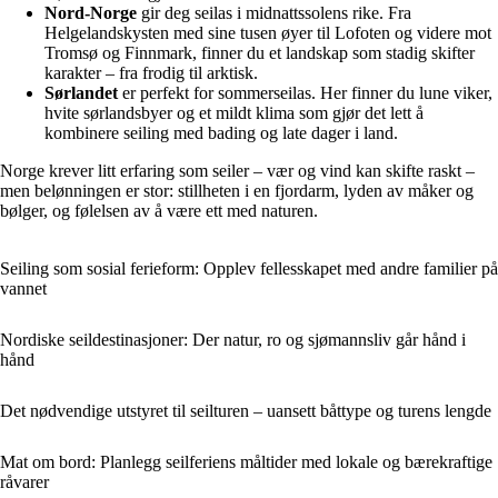
Nord-Norge
gir deg seilas i midnattssolens rike. Fra
Helgelandskysten med sine tusen øyer til Lofoten og videre mot
Tromsø og Finnmark, finner du et landskap som stadig skifter
karakter – fra frodig til arktisk.
Sørlandet
er perfekt for sommerseilas. Her finner du lune viker,
hvite sørlandsbyer og et mildt klima som gjør det lett å
kombinere seiling med bading og late dager i land.
Norge krever litt erfaring som seiler – vær og vind kan skifte raskt –
men belønningen er stor: stillheten i en fjordarm, lyden av måker og
bølger, og følelsen av å være ett med naturen.
Seiling som sosial ferieform: Opplev fellesskapet med andre familier på
vannet
Nordiske seildestinasjoner: Der natur, ro og sjømannsliv går hånd i
hånd
Det nødvendige utstyret til seilturen – uansett båttype og turens lengde
Mat om bord: Planlegg seilferiens måltider med lokale og bærekraftige
råvarer