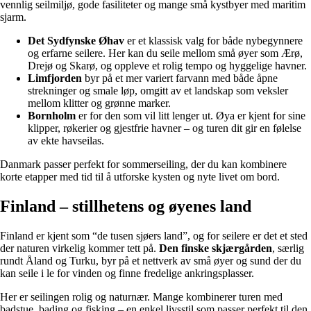
vennlig seilmiljø, gode fasiliteter og mange små kystbyer med maritim
sjarm.
Det Sydfynske Øhav
er et klassisk valg for både nybegynnere
og erfarne seilere. Her kan du seile mellom små øyer som Ærø,
Drejø og Skarø, og oppleve et rolig tempo og hyggelige havner.
Limfjorden
byr på et mer variert farvann med både åpne
strekninger og smale løp, omgitt av et landskap som veksler
mellom klitter og grønne marker.
Bornholm
er for den som vil litt lenger ut. Øya er kjent for sine
klipper, røkerier og gjestfrie havner – og turen dit gir en følelse
av ekte havseilas.
Danmark passer perfekt for sommerseiling, der du kan kombinere
korte etapper med tid til å utforske kysten og nyte livet om bord.
Finland – stillhetens og øyenes land
Finland er kjent som “de tusen sjøers land”, og for seilere er det et sted
der naturen virkelig kommer tett på.
Den finske skjærgården
, særlig
rundt Åland og Turku, byr på et nettverk av små øyer og sund der du
kan seile i le for vinden og finne fredelige ankringsplasser.
Her er seilingen rolig og naturnær. Mange kombinerer turen med
badstue, bading og fisking – en enkel livsstil som passer perfekt til den