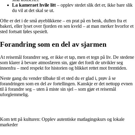
La kameraet hvile litt
– opplev stedet slik det er, ikke bare slik
du vil at det skal se ut.
Ofte er det i de små øyeblikkene – en prat på en benk, duften fra et
bakeri, eller lyset over fjorden en sen kveld – at man merker hvorfor et
sted fortsatt føles spesielt.
Forandring som en del av sjarmen
At reisemål forandrer seg, er ikke et tap, men et tegn på liv. De stedene
som klarer å bevare atmosfæren sin, gjør det fordi de utvikler seg
innenfra – med respekt for historien og blikket rettet mot fremtiden.
Neste gang du vender tilbake til et sted du er glad i, prøv å se
forandringen som en del av fortellingen. Kanskje er det nettopp evnen
til å forandre seg – uten å miste sin sjel – som gjør et reisemål
uforglemmelig.
Kom tett på kulturen: Opplev autentiske matlagingskurs og lokale
markeder