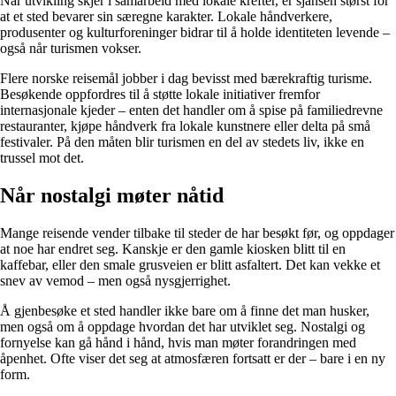
Når utvikling skjer i samarbeid med lokale krefter, er sjansen størst for
at et sted bevarer sin særegne karakter. Lokale håndverkere,
produsenter og kulturforeninger bidrar til å holde identiteten levende –
også når turismen vokser.
Flere norske reisemål jobber i dag bevisst med bærekraftig turisme.
Besøkende oppfordres til å støtte lokale initiativer fremfor
internasjonale kjeder – enten det handler om å spise på familiedrevne
restauranter, kjøpe håndverk fra lokale kunstnere eller delta på små
festivaler. På den måten blir turismen en del av stedets liv, ikke en
trussel mot det.
Når nostalgi møter nåtid
Mange reisende vender tilbake til steder de har besøkt før, og oppdager
at noe har endret seg. Kanskje er den gamle kiosken blitt til en
kaffebar, eller den smale grusveien er blitt asfaltert. Det kan vekke et
snev av vemod – men også nysgjerrighet.
Å gjenbesøke et sted handler ikke bare om å finne det man husker,
men også om å oppdage hvordan det har utviklet seg. Nostalgi og
fornyelse kan gå hånd i hånd, hvis man møter forandringen med
åpenhet. Ofte viser det seg at atmosfæren fortsatt er der – bare i en ny
form.