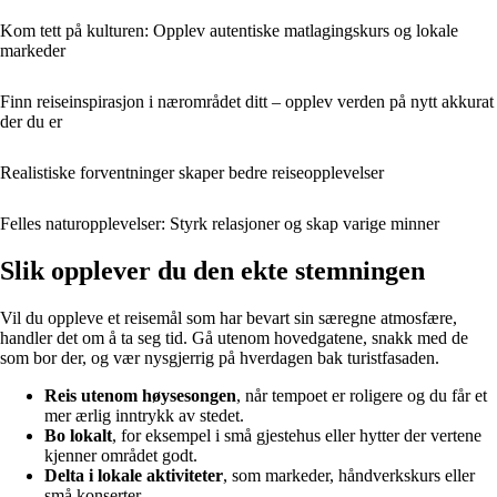
Kom tett på kulturen: Opplev autentiske matlagingskurs og lokale
markeder
Finn reiseinspirasjon i nærområdet ditt – opplev verden på nytt akkurat
der du er
Realistiske forventninger skaper bedre reiseopplevelser
Felles naturopplevelser: Styrk relasjoner og skap varige minner
Slik opplever du den ekte stemningen
Vil du oppleve et reisemål som har bevart sin særegne atmosfære,
handler det om å ta seg tid. Gå utenom hovedgatene, snakk med de
som bor der, og vær nysgjerrig på hverdagen bak turistfasaden.
Reis utenom høysesongen
, når tempoet er roligere og du får et
mer ærlig inntrykk av stedet.
Bo lokalt
, for eksempel i små gjestehus eller hytter der vertene
kjenner området godt.
Delta i lokale aktiviteter
, som markeder, håndverkskurs eller
små konserter.