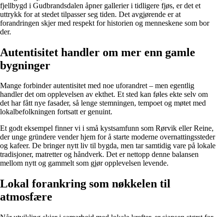
fjellbygd i Gudbrandsdalen åpner gallerier i tidligere fjøs, er det et
uttrykk for at stedet tilpasser seg tiden. Det avgjørende er at
forandringen skjer med respekt for historien og menneskene som bor
der.
Autentisitet handler om mer enn gamle
bygninger
Mange forbinder autentisitet med noe uforandret – men egentlig
handler det om opplevelsen av ekthet. Et sted kan føles ekte selv om
det har fått nye fasader, så lenge stemningen, tempoet og møtet med
lokalbefolkningen fortsatt er genuint.
Et godt eksempel finner vi i små kystsamfunn som Rørvik eller Reine,
der unge gründere vender hjem for å starte moderne overnattingssteder
og kafeer. De bringer nytt liv til bygda, men tar samtidig vare på lokale
tradisjoner, matretter og håndverk. Det er nettopp denne balansen
mellom nytt og gammelt som gjør opplevelsen levende.
Lokal forankring som nøkkelen til
atmosfære