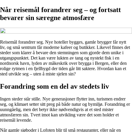
Når reisemål forandrer seg – og fortsatt
bevarer sin særegne atmosfære
Reisemål forandrer seg. Nye hoteller bygges, gamle brygger får nytt
liv, og små sentrum får moderne kafeer og butikker. Likevel finnes det
steder som klarer å bevare den stemningen som gjorde dem unike i
utgangspunktet. Det kan være lukten av tang og nystekt fisk i en
nordnorsk havn, lyden av måkeskrik over brygga i Bergen, eller den
rolige rytmen i en fjellbygd der tiden går litt saktere. Hvordan kan et
sted utvikle seg – uten å miste sjelen sin?
Forandring som en del av stedets liv
Ingen steder står stille. Nye generasjoner flytter inn, turismen endrer
seg, og klimaet setter sitt preg på både natur og bymiljø. Forandring er
uunngåelig, men det betyr ikke nødvendigvis at et sted mister
atmosfæren sin. Tvert imot kan utvikling være det som holder et
reisemål levende.
Når gamle sjøboder i Lofoten blir til små restauranter, eller når en