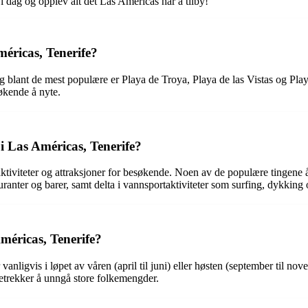
i dag og opplev alt det Las Américas har å tilby!
méricas, Tenerife?
og blant de mest populære er Playa de Troya, Playa de las Vistas og Play
søkende å nyte.
i Las Américas, Tenerife?
aktiviteter og attraksjoner for besøkende. Noen av de populære tingene å
anter og barer, samt delta i vannsportaktiviteter som surfing, dykking o
Américas, Tenerife?
vanligvis i løpet av våren (april til juni) eller høsten (september til 
retrekker å unngå store folkemengder.