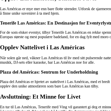
Las Américas er mye mer enn bare flotte strender. Utforsk de sjarmeren
å finne unike suvenirer å ta med hjem.
Tenerife Las Américas: En Destinasjon for Eventyrlyst
For de som elsker eventyr, tilbyr Tenerife Las Américas en rekke spennend
Europas største og mest populære badeland, for en dag fylt med moro 
Opplev Nattelivet i Las Américas
Når solen går ned, våkner Las Américas til liv med sitt pulserende natt
musikk, DJ-sets eller karaoke, har Las Américas noe for alle.
Plaza del Américas: Sentrum for Underholdning
Plaza del Américas er hjertet av nattelivet i Las Américas, med et bredt ut
opplev den unike atmosfæren som bare Las Américas kan tilby.
Avsluttning: Et Minne for Livet
En tur til Las Américas, Tenerife med Ving vil garantert gi deg et minne 