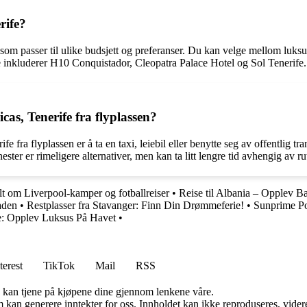
rife?
 som passer til ulike budsjett og preferanser. Du kan velge mellom luksuri
e inkluderer H10 Conquistador, Cleopatra Palace Hotel og Sol Tenerife.
as, Tenerife fra flyplassen?
fra flyplassen er å ta en taxi, leiebil eller benytte seg av offentlig tra
ter er rimeligere alternativer, men kan ta litt lengre tid avhengig av ru
t om Liverpool-kamper og fotballreiser
•
Reise til Albania – Opplev Ba
aden
•
Restplasser fra Stavanger: Finn Din Drømmeferie!
•
Sunprime Po
e: Opplev Luksus På Havet
•
terest
TikTok
Mail
RSS
g kan tjene på kjøpene dine gjennom lenkene våre.
kan generere inntekter for oss. Innholdet kan ikke reproduseres, videredi