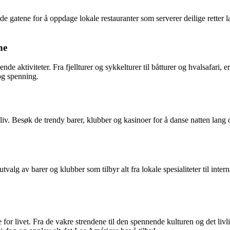
de gatene for å oppdage lokale restauranter som serverer deilige retter
ne
e aktiviteter. Fra fjellturer og sykkelturer til båtturer og hvalsafari, 
og spenning.
eliv. Besøk de trendy barer, klubber og kasinoer for å danse natten lan
valg av barer og klubber som tilbyr alt fra lokale spesialiteter til intern
for livet. Fra de vakre strendene til den spennende kulturen og det livli