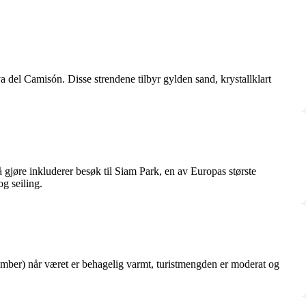
a del Camisón. Disse strendene tilbyr gylden sand, krystallklart
 gjøre inkluderer besøk til Siam Park, en av Europas største
g seiling.
november) når været er behagelig varmt, turistmengden er moderat og