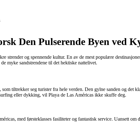
s
orsk Den Pulserende Byen ved Ky
vakre strender og spennende kultur. En av de mest populære destinasjone
de myke sandstrendene til det hektiske nattelivet.
m tiltrekker seg turister fra hele verden. Den gylne sanden og det klare 
surfing eller dykking, vil Playa de Las Américas ikke skuffe deg.
cas, med førsteklasses fasiliteter og fantastisk service. Uansett om du