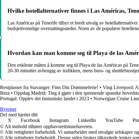
Hvilke hotellalternativer finnes i Las Américas, Tene
Las Américas på Tenerife tilbyr et bredt utvalg av hotellalternativer
budsjettvennlige overnattingssteder. Noen av de populære hotellen
Hvordan kan man komme seg til Playa de las Améric
Den enkleste måten å komme seg til Playa de las Américas på Tenerife 
20-30 minutter avhengig av trafikken, mens buss- og shuttlebusstjenes
Restplasser fra Stavanger: Finn Din Drømmeferie!
•
Ving Liverpool: Al
Ibiza
•
Oppdag Madrid: Ting å gjøre i den spennende spanske hovedst
Portugal: Opplev det fantastiske landet i 2023
•
Norwegian Cruise Lin
B
yreiser
Del med hjertet ditt
X
Facebook
Instagram
LinkedIn
YouTube
Pin
© Alt innhold tilhører opphavsrettsinnehaveren.
© Alle rettigheter forbeholdt. Vi samarbeider med utvalgte selskaper o
© Alle rettigheter forbeholdt. Denne siden bruker tilknyttede lenker som 