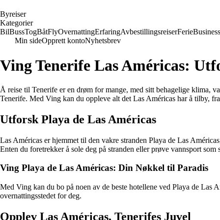
B
yreiser
Kategorier
Bil
Buss
Tog
Båt
Fly
Overnatting
Erfaring
Avbestillingsreiser
Ferie
Busines
Min side
Opprett konto
Nyhetsbrev
Ving Tenerife Las Américas: Utf
Å reise til Tenerife er en drøm for mange, med sitt behagelige klima, 
Tenerife. Med Ving kan du oppleve alt det Las Américas har å tilby, fra 
Utforsk Playa de Las Américas
Las Américas er hjemmet til den vakre stranden Playa de Las Américas, so
Enten du foretrekker å sole deg på stranden eller prøve vannsport som 
Ving Playa de Las Américas: Din Nøkkel til Paradis
Med Ving kan du bo på noen av de beste hotellene ved Playa de Las Améri
overnattingsstedet for deg.
Opplev Las Américas, Tenerifes Juvel