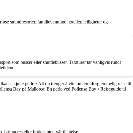
øse strandresorter, familievennlige hoteller, leiligheter og
nsport som busser eller shuttlebusser. Taxiturer tar vanligvis rundt
tetidene.
lkans skjulte perle
•
Alt du trenger å vite om en uforglemmelig reise til
llensa Bay på Mallorca: En perle ved Pollensa Bay
•
Reiseguide til
stribueres eller brukes uten vår tillatelse.