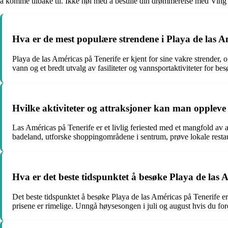
å komme tilbake til. Ikke nøl med å bestille din drømmereise med Ving 
Hva er de mest populære strendene i Playa de las A
Playa de las Américas på Tenerife er kjent for sine vakre strender, 
vann og et bredt utvalg av fasiliteter og vannsportaktiviteter for be
Hvilke aktiviteter og attraksjoner kan man oppleve 
Las Américas på Tenerife er et livlig feriested med et mangfold av 
badeland, utforske shoppingområdene i sentrum, prøve lokale restaur
Hva er det beste tidspunktet å besøke Playa de las 
Det beste tidspunktet å besøke Playa de las Américas på Tenerife er 
prisene er rimelige. Unngå høysesongen i juli og august hvis du fo