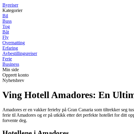
B
yreiser
Kategorier
Bil
Buss
Tog
Båt
Fly
Overnatting
Erfaring
Avbestillingsreiser
Ferie
Business
Min side
Opprett konto
Nyhetsbrev
Ving Hotell Amadores: En Ultim
Amadores er en vakker ferieby på Gran Canaria som tiltrekker seg tusen
ferie til Amadores og er på utkikk etter det perfekte hotellet for ditt 
forvente deg.
Hotellene i Amadores