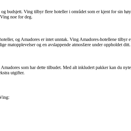
g budsjett. Ving tilbyr flere hoteller i området som er kjent for sin høy
 Ving noe for deg.
oteller, og Amadores er intet unntak. Ving Amadores-hotellene tilbyr et br
ige matopplevelser og en avslappende atmosfære under oppholdet ditt.
r i Amadores som har dette tilbudet. Med alt inkludert pakker kan du nyte
kstra utgifter.
Ving: