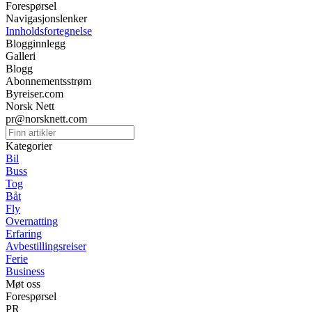
Forespørsel
Navigasjonslenker
Innholdsfortegnelse
Blogginnlegg
Galleri
Blogg
Abonnementsstrøm
Byreiser.com
Norsk Nett
pr@norsknett.com
Kategorier
Bil
Buss
Tog
Båt
Fly
Overnatting
Erfaring
Avbestillingsreiser
Ferie
Business
Møt oss
Forespørsel
PR