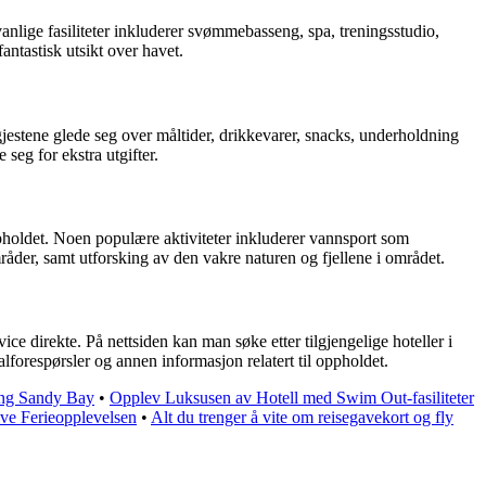
vanlige fasiliteter inkluderer svømmebasseng, spa, treningsstudio,
antastisk utsikt over havet.
 gjestene glede seg over måltider, drikkevarer, snacks, underholdning
seg for ekstra utgifter.
pholdet. Noen populære aktiviteter inkluderer vannsport som
åder, samt utforsking av den vakre naturen og fjellene i området.
e direkte. På nettsiden kan man søke etter tilgjengelige hoteller i
forespørsler og annen informasjon relatert til oppholdet.
ing Sandy Bay
•
Opplev Luksusen av Hotell med Swim Out-fasiliteter
ive Ferieopplevelsen
•
Alt du trenger å vite om reisegavekort og fly