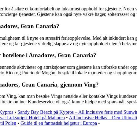
ter for å sikre et komfortabelt og luksuriøst opphold for gjestene. Noen 
concierge-tjenester. Gjestene kan også nyte vakre hager, solterrasser og f
 Amadores, Gran Canaria?
muligheten til å nyte en stressfri ferieopplevelse. Med alt inkludert kan
ære og lar gjestene virkelig slappe av og nyte oppholdet uten å bekymre 
av hotellene i Amadores, Gran Canaria?
ennende aktiviteter og attraksjoner som gjestene kan utforske under op
erto Rico og Puerto de Mogán, besøk til lokale markeder og shoppingomr
 Amadores, Gran Canaria, gjennom Ving?
om Ving, kan man besøke Vings nettside eller kontakte Vings kundeservic
irekte online. Kundeservice vil også kunne hjelpe med spørsmål, spesial
 Kypros
•
Sandy Bay Beach på Kypros – All Inclusive ferie med Sunw
va: Luksuriøst Hotell på Mallorca
•
All Inclusive Hellas – Den Ultimat
til Polen
•
Guide til en fantastisk helgetur i Europa
•