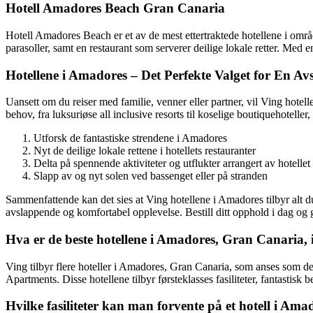
Hotell Amadores Beach Gran Canaria
Hotell Amadores Beach er et av de mest ettertraktede hotellene i områ
parasoller, samt en restaurant som serverer deilige lokale retter. Med e
Hotellene i Amadores – Det Perfekte Valget for En Av
Uansett om du reiser med familie, venner eller partner, vil Ving hote
behov, fra luksuriøse all inclusive resorts til koselige boutiquehoteller, 
Utforsk de fantastiske strendene i Amadores
Nyt de deilige lokale rettene i hotellets restauranter
Delta på spennende aktiviteter og utflukter arrangert av hotellet
Slapp av og nyt solen ved bassenget eller på stranden
Sammenfattende kan det sies at Ving hotellene i Amadores tilbyr alt du
avslappende og komfortabel opplevelse. Bestill ditt opphold i dag og 
Hva er de beste hotellene i Amadores, Gran Canaria, 
Ving tilbyr flere hoteller i Amadores, Gran Canaria, som anses som
Apartments. Disse hotellene tilbyr førsteklasses fasiliteter, fantastis
Hvilke fasiliteter kan man forvente på et hotell i Am