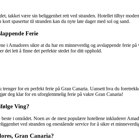
det, takket være sin beliggenhet rett ved stranden. Hotellet tilbyr mo
n kort spasertur til stranden kan du nyte late dager med sol og sand.
slappende Ferie
llene i Amadores sikre at du har en minneverdig og avslappende ferie på 
er det lett å finne det perfekte stedet for ditt opphold.
 trenger for en perfekt ferie på Gran Canaria. Uansett hva du foretrekke
gjør deg klar for en uforglemmelig ferie på vakre Gran Canaria!
ifølge Ving?
 de beste i området. Noen av de mest populære hotellene inkluderer 
k beliggenhet ved stranden og enestående service for å sikre et minneverdi
adores, Gran Canaria?