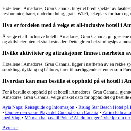
Hotellene i Amadores, Gran Canaria, tilbyr et bredt spekter av fasilite
restauranter, barer, underholdning, gratis Wi-Fi, lekeplass for barn og 
Hva er fordelen med å velge et all-inclusive hotell i
Å velge et all-inclusive hotell i Amadores, Gran Canaria, gir gjestene 
og aktiviteter uten ekstra kostnader. Dette gir en bekymringsløs atmosf
Hvilke aktiviteter og attraksjoner finnes i nærheten 
Hotellene i Amadores, Gran Canaria, ligger i nærheten av en rekke sp
snorkling, dykking og båtturer, turer til nærliggende strender som Pu
Hvordan kan man bestille et opphold på et hotell i
For å bestille et opphold på et hotell i Amadores, Gran Canaria, gjenn
Amadores, Gran Canaria, velge ønsket dato for oppholdet og bestille d
Ayia Napa: Reiseguide og Informasjon
•
Rising Star Beach Hotel på
•
Opplev den vakre Playa del Cura på Gran Canaria
•
Zafiro Palmano
med Ving
•
Må man ha pass til Polen? Alt du trenger å vite før din tur 
B
yreiser