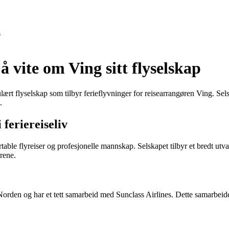
s
å vite om Ving sitt flyselskap
pulært flyselskap som tilbyr ferieflyvninger for reisearrangøren Ving. S
.
 feriereiseliv
able flyreiser og profesjonelle mannskap. Selskapet tilbyr et bredt utvalg
erene.
Norden og har et tett samarbeid med Sunclass Airlines. Dette samarbeidet