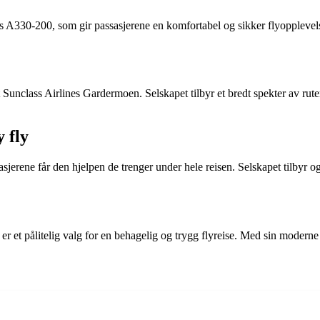
s A330-200, som gir passasjerene en komfortabel og sikker flyopplevelse
ert Sunclass Airlines Gardermoen. Selskapet tilbyr et bredt spekter a
 fly
asjerene får den hjelpen de trenger under hele reisen. Selskapet tilbyr o
s er et pålitelig valg for en behagelig og trygg flyreise. Med sin moder