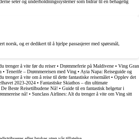
oderne seter og underholdningssystemer som bidrar til en behagelig
ert norsk, og er dedikert til å hjelpe passasjerer med spørsmål,
u trenger å vite før du reiser
•
Drømmeferie på Maldivene
•
Ving Gran
a
•
Tenerife – Drømmereisen med Ving
•
Ayia Napa: Reiseguide og
 trenger å vite om å reise til dette fantastiske reisemålet
•
Opplev det
elhavet 2023-2024
•
Fantastiske Skiathos – din ultimate
å De Beste Reisetilbudene Nå!
•
Guide til en fantastisk helgetur i
rømmereise nå!
•
Sunclass Airlines: Alt du trenger å vite om Ving sitt
stribueres eller brukes uten vår tillatelse.