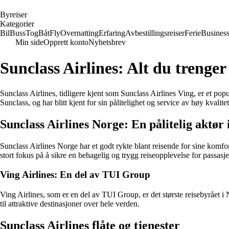
B
yreiser
Kategorier
Bil
Buss
Tog
Båt
Fly
Overnatting
Erfaring
Avbestillingsreiser
Ferie
Busines
Min side
Opprett konto
Nyhetsbrev
Sunclass Airlines: Alt du trenger 
Sunclass Airlines, tidligere kjent som Sunclass Airlines Ving, er et po
Sunclass, og har blitt kjent for sin pålitelighet og service av høy kvalitet
Sunclass Airlines Norge: En pålitelig aktør i
Sunclass Airlines Norge har et godt rykte blant reisende for sine komfort
stort fokus på å sikre en behagelig og trygg reiseopplevelse for passasj
Ving Airlines: En del av TUI Group
Ving Airlines, som er en del av TUI Group, er det største reisebyrået i 
til attraktive destinasjoner over hele verden.
Sunclass Airlines flåte og tjenester