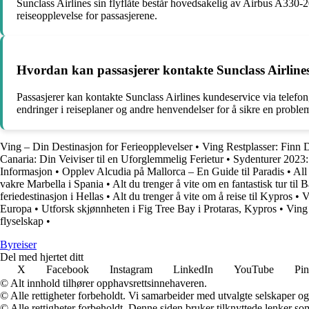
Sunclass Airlines sin flyflåte består hovedsakelig av Airbus A330-2
reiseopplevelse for passasjerene.
Hvordan kan passasjerer kontakte Sunclass Airlines 
Passasjerer kan kontakte Sunclass Airlines kundeservice via telefon, e
endringer i reiseplaner og andre henvendelser for å sikre en problem
Ving – Din Destinasjon for Ferieopplevelser
•
Ving Restplasser: Finn 
Canaria: Din Veiviser til en Uforglemmelig Ferietur
•
Sydenturer 2023: 
Informasjon
•
Opplev Alcudia på Mallorca – En Guide til Paradis
•
All
vakre Marbella i Spania
•
Alt du trenger å vite om en fantastisk tur til B
feriedestinasjon i Hellas
•
Alt du trenger å vite om å reise til Kypros
•
V
Europa
•
Utforsk skjønnheten i Fig Tree Bay i Protaras, Kypros
•
Ving 
flyselskap
•
B
yreiser
Del med hjertet ditt
X
Facebook
Instagram
LinkedIn
YouTube
Pin
© Alt innhold tilhører opphavsrettsinnehaveren.
© Alle rettigheter forbeholdt. Vi samarbeider med utvalgte selskaper o
© Alle rettigheter forbeholdt. Denne siden bruker tilknyttede lenker som 