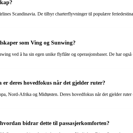
lskap?
rlines Scandinavia. De tilbyr charterflyvninger til populære feriedesti
yselskaper som Ving og Sunwing?
unwing ved å ha sin egen unike flyflåte og operasjonsbaser. De har også
va er deres hovedfokus når det gjelder ruter?
ropa, Nord-Afrika og Midtøsten. Deres hovedfokus når det gjelder ruter er
og hvordan bidrar dette til passasjerkomforten?