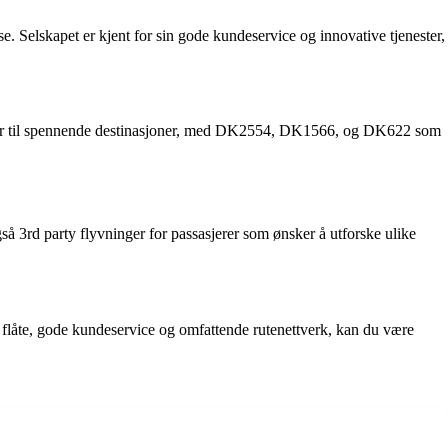
. Selskapet er kjent for sin gode kundeservice og innovative tjenester,
v ruter til spennende destinasjoner, med DK2554, DK1566, og DK622 som
gså 3rd party flyvninger for passasjerer som ønsker å utforske ulike
ne flåte, gode kundeservice og omfattende rutenettverk, kan du være