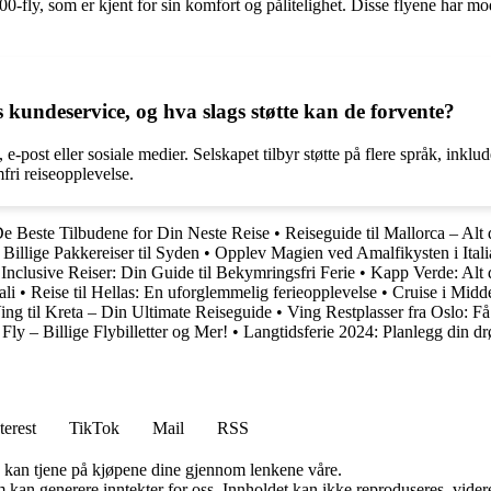
00-fly, som er kjent for sin komfort og pålitelighet. Disse flyene har m
kundeservice, og hva slags støtte kan de forvente?
-post eller sosiale medier. Selskapet tilbyr støtte på flere språk, inklud
fri reiseopplevelse.
De Beste Tilbudene for Din Neste Reise
•
Reiseguide til Mallorca – Alt d
Billige Pakkereiser til Syden
•
Opplev Magien ved Amalfikysten i Itali
 Inclusive Reiser: Din Guide til Bekymringsfri Ferie
•
Kapp Verde: Alt du
ali
•
Reise til Hellas: En uforglemmelig ferieopplevelse
•
Cruise i Midd
ing til Kreta – Din Ultimate Reiseguide
•
Ving Restplasser fra Oslo: F
Fly – Billige Flybilletter og Mer!
•
Langtidsferie 2024: Planlegg din d
terest
TikTok
Mail
RSS
g kan tjene på kjøpene dine gjennom lenkene våre.
kan generere inntekter for oss. Innholdet kan ikke reproduseres, videredi