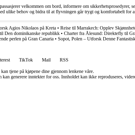
 passasjerer velkommen om bord, informere om sikkerhetsprosedyrer, se
d ulike behov og bidra til at flyvningen går trygt og komfortabelt for a
orsk Agios Nikolaos på Kreta
•
Reise til Marrakech: Opplev Skjønnhet
til Den dominikanske republikk
•
Charter fra Ålesund: Direktefly til G
ende perlen på Gran Canaria
•
Sopot, Polen – Utforsk Denne Fantastis
terest
TikTok
Mail
RSS
g kan tjene på kjøpene dine gjennom lenkene våre.
kan generere inntekter for oss. Innholdet kan ikke reproduseres, videredi