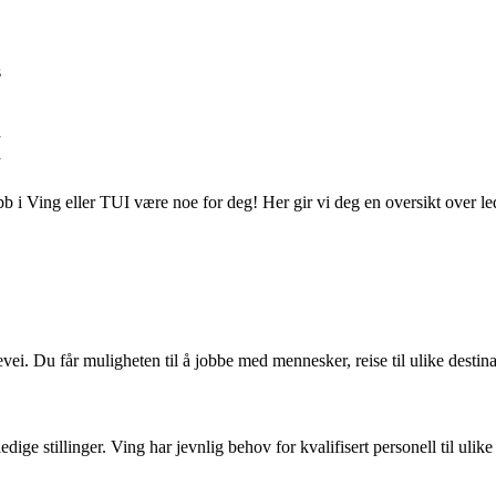
s
I
i Ving eller TUI være noe for deg! Her gir vi deg en oversikt over ledi
ei. Du får muligheten til å jobbe med mennesker, reise til ulike destin
edige stillinger. Ving har jevnlig behov for kvalifisert personell til ulike