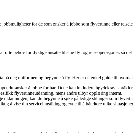
 jobbmuligheter for de som ønsker å jobbe som flyvertinne eller reiseled
har ofte behov for dyktige ansatte til sine fly- og reiseoperasjoner, så 
 ta på deg uniformen og begynne å fly. Her er en enkel guide til hvordan
apet du ønsker å jobbe for har. Dette kan inkludere høydekrav, språkfer
sifikk flyvertinneutdanning, mens andre tilbyr opplæring internt.
e utdanningen, kan du begynne å søke på ledige stillinger som flyverti
viktig å vise din serviceinnstilling og evne til å håndtere ulike situasjo