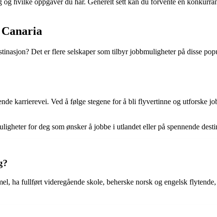
g og hvilke oppgaver du har. Generelt sett kan du forvente en konkurran
 Canaria
asjon? Det er flere selskaper som tilbyr jobbmuligheter på disse popul
nde karrierevei. Ved å følge stegene for å bli flyvertinne og utforske 
 muligheter for deg som ønsker å jobbe i utlandet eller på spennende des
g?
el, ha fullført videregående skole, beherske norsk og engelsk flytend