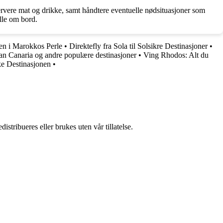
rvere mat og drikke, samt håndtere eventuelle nødsituasjoner som
lle om bord.
en i Marokkos Perle
•
Direktefly fra Sola til Solsikre Destinasjoner
•
ran Canaria og andre populære destinasjoner
•
Ving Rhodos: Alt du
ke Destinasjonen
•
stribueres eller brukes uten vår tillatelse.