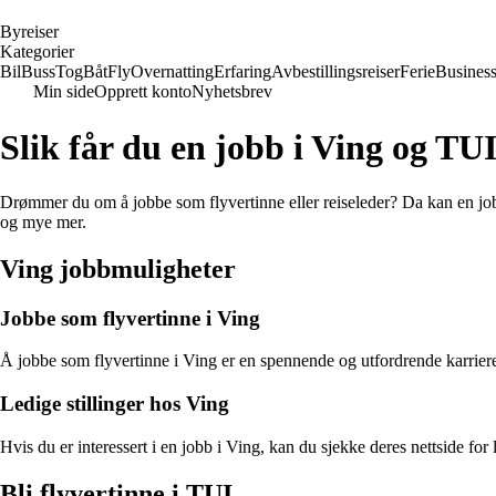
B
yreiser
Kategorier
Bil
Buss
Tog
Båt
Fly
Overnatting
Erfaring
Avbestillingsreiser
Ferie
Busines
Min side
Opprett konto
Nyhetsbrev
Slik får du en jobb i Ving og TU
Drømmer du om å jobbe som flyvertinne eller reiseleder? Da kan en jobb 
og mye mer.
Ving jobbmuligheter
Jobbe som flyvertinne i Ving
Å jobbe som flyvertinne i Ving er en spennende og utfordrende karrierev
Ledige stillinger hos Ving
Hvis du er interessert i en jobb i Ving, kan du sjekke deres nettside for l
Bli flyvertinne i TUI