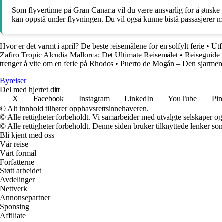
Som flyvertinne på Gran Canaria vil du være ansvarlig for å ønske
kan oppstå under flyvningen. Du vil også kunne bistå passasjerer me
Hvor er det varmt i april? De beste reisemålene for en solfylt ferie
•
Utf
Zafiro Tropic Alcudia Mallorca: Det Ultimate Reisemålet
•
Reiseguide 
trenger å vite om en ferie på Rhodos
•
Puerto de Mogán – Den sjarmer
B
yreiser
Del med hjertet ditt
X
Facebook
Instagram
LinkedIn
YouTube
Pin
© Alt innhold tilhører opphavsrettsinnehaveren.
© Alle rettigheter forbeholdt. Vi samarbeider med utvalgte selskaper o
© Alle rettigheter forbeholdt. Denne siden bruker tilknyttede lenker som 
Bli kjent med oss
Vår reise
Vårt formål
Forfatterne
Støtt arbeidet
Avdelinger
Nettverk
Annonsepartner
Sponsing
Affiliate