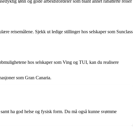
sedyktig lønn og gode arbeidsfordeler som blant annet rabatterte reiser
ære reisemålene. Sjekk ut ledige stillinger hos selskaper som Sunclass
jobbmulighetene hos selskaper som Ving og TUI, kan du realisere
tinasjoner som Gran Canaria.
e, samt ha god helse og fysisk form. Du må også kunne svømme