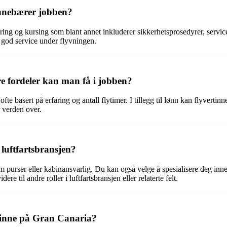
innebærer jobben?
ing og kursing som blant annet inkluderer sikkerhetsprosedyrer, servic
e god service under flyvningen.
re fordeler kan man få i jobben?
e basert på erfaring og antall flytimer. I tillegg til lønn kan flyvertinne
r verden over.
 luftfartsbransjen?
som purser eller kabinansvarlig. Du kan også velge å spesialisere deg 
e til andre roller i luftfartsbransjen eller relaterte felt.
rtinne på Gran Canaria?