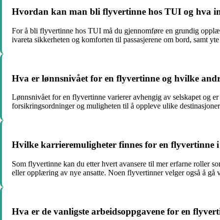
Hvordan kan man bli flyvertinne hos TUI og hva 
For å bli flyvertinne hos TUI må du gjennomføre en grundig opplær
ivareta sikkerheten og komforten til passasjerene om bord, samt yt
Hva er lønnsnivået for en flyvertinne og hvilke and
Lønnsnivået for en flyvertinne varierer avhengig av selskapet og er oft
forsikringsordninger og muligheten til å oppleve ulike destinasjone
Hvilke karrieremuligheter finnes for en flyvertinne i
Som flyvertinne kan du etter hvert avansere til mer erfarne roller 
eller opplæring av nye ansatte. Noen flyvertinner velger også å gå vider
Hva er de vanligste arbeidsoppgavene for en flyve