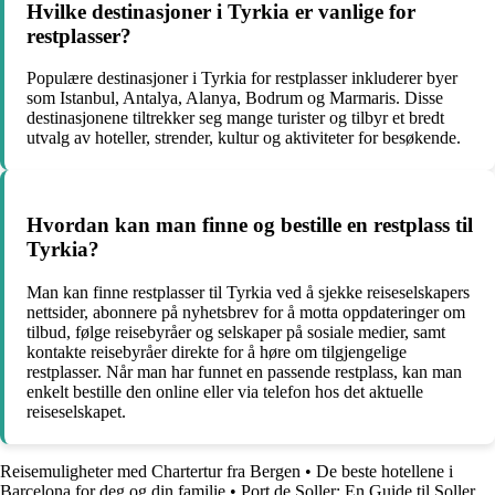
Hvilke destinasjoner i Tyrkia er vanlige for
restplasser?
Populære destinasjoner i Tyrkia for restplasser inkluderer byer
som Istanbul, Antalya, Alanya, Bodrum og Marmaris. Disse
destinasjonene tiltrekker seg mange turister og tilbyr et bredt
utvalg av hoteller, strender, kultur og aktiviteter for besøkende.
Hvordan kan man finne og bestille en restplass til
Tyrkia?
Man kan finne restplasser til Tyrkia ved å sjekke reiseselskapers
nettsider, abonnere på nyhetsbrev for å motta oppdateringer om
tilbud, følge reisebyråer og selskaper på sosiale medier, samt
kontakte reisebyråer direkte for å høre om tilgjengelige
restplasser. Når man har funnet en passende restplass, kan man
enkelt bestille den online eller via telefon hos det aktuelle
reiseselskapet.
Reisemuligheter med Chartertur fra Bergen
•
De beste hotellene i
Barcelona for deg og din familie
•
Port de Soller: En Guide til Soller