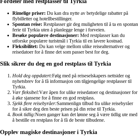
Fordeler med restplasser til Tyrkia
Rimelige priser:
Du kan dra nytte av betydelige rabatter på
flybilletter og hotellbestillinger.
Spontan reise:
Restplasser gir deg muligheten til å ta en spontan
ferie til Tyrkia uten å planlegge lenge i forveien.
Besøke populære destinasjoner:
Med restplasser kan du
utforske populære turistmål i Tyrkia til en lavere kostnad.
Fleksibilitet:
Du kan velge mellom ulike reisealternativer og
reisedatoer for å finne det som passer best for deg.
Slik sikrer du deg en god restplass til Tyrkia
Hold deg oppdatert:
Følg med på reiseselskapers nettsider og
nyhetsbrev for å få informasjon om tilgjengelige restplasser til
Tyrkia.
Vær fleksibel:
Vær åpen for ulike reisedatoer og destinasjoner for
å øke sjansene for å finne en god restplass.
Sjekk flere reisebyråer:
Sammenlign tilbud fra ulike reisebyråer
for å sikre deg den beste prisen på din reise til Tyrkia.
Book tidlig:
Noen ganger kan det lønne seg å være tidlig ute med
å bestille en restplass for å få de beste tilbudene.
Opplev magiske destinasjoner i Tyrkia