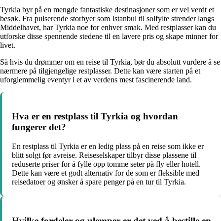
Tyrkia byr på en mengde fantastiske destinasjoner som er vel verdt et
besøk. Fra pulserende storbyer som Istanbul til solfylte strender langs
Middelhavet, har Tyrkia noe for enhver smak. Med restplasser kan du
utforske disse spennende stedene til en lavere pris og skape minner for
livet.
Så hvis du drømmer om en reise til Tyrkia, bør du absolutt vurdere å se
nærmere på tilgjengelige restplasser. Dette kan være starten på et
uforglemmelig eventyr i et av verdens mest fascinerende land.
Hva er en restplass til Tyrkia og hvordan
fungerer det?
En restplass til Tyrkia er en ledig plass på en reise som ikke er
blitt solgt før avreise. Reiseselskaper tilbyr disse plassene til
reduserte priser for å fylle opp tomme seter på fly eller hotell.
Dette kan være et godt alternativ for de som er fleksible med
reisedatoer og ønsker å spare penger på en tur til Tyrkia.
Hvilke fordeler og ulemper er det ved å bestille en