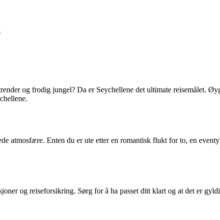
s
render og frodig jungel? Da er Seychellene det ultimate reisemålet. Øyg
ychellene.
ede atmosfære. Enten du er ute etter en romantisk flukt for to, en eventy
joner og reiseforsikring. Sørg for å ha passet ditt klart og at det er gyl