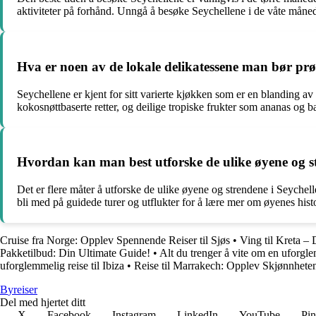
aktiviteter på forhånd. Unngå å besøke Seychellene i de våte måned
Hva er noen av de lokale delikatessene man bør pr
Seychellene er kjent for sitt varierte kjøkken som er en blanding av
kokosnøttbaserte retter, og deilige tropiske frukter som ananas og b
Hvordan kan man best utforske de ulike øyene og st
Det er flere måter å utforske de ulike øyene og strendene i Seychell
bli med på guidede turer og utflukter for å lære mer om øyenes histo
Cruise fra Norge: Opplev Spennende Reiser til Sjøs
•
Ving til Kreta –
Pakketilbud: Din Ultimate Guide!
•
Alt du trenger å vite om en uforglem
uforglemmelig reise til Ibiza
•
Reise til Marrakech: Opplev Skjønnhete
B
yreiser
Del med hjertet ditt
X
Facebook
Instagram
LinkedIn
YouTube
Pin