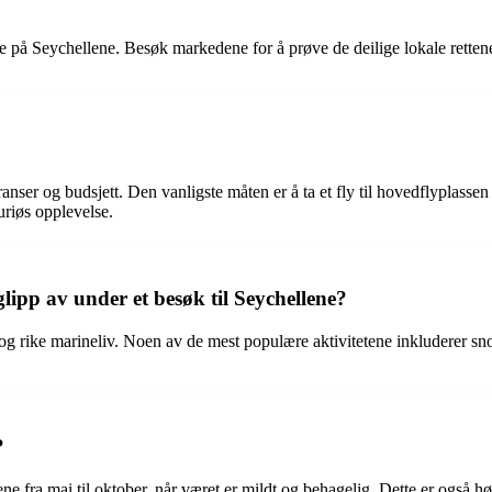
e på Seychellene. Besøk markedene for å prøve de deilige lokale rettene, 
eranser og budsjett. Den vanligste måten er å ta et fly til hovedflyplass
uriøs opplevelse.
lipp av under et besøk til Seychellene?
nn og rike marineliv. Noen av de mest populære aktivitetene inkluderer s
?
e fra mai til oktober, når været er mildt og behagelig. Dette er også hø