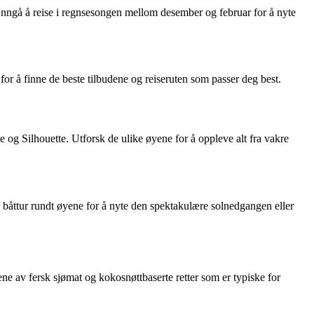
Unngå å reise i regnsesongen mellom desember og februar for å nyte
or å finne de beste tilbudene og reiseruten som passer deg best.
 og Silhouette. Utforsk de ulike øyene for å oppleve alt fra vakre
en båttur rundt øyene for å nyte den spektakulære solnedgangen eller
nene av fersk sjømat og kokosnøttbaserte retter som er typiske for