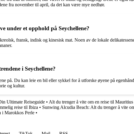
ene fra november til april, da det kan være mye nedbør.
øve under et opphold på Seychellene?
 kreolsk, fransk, indisk og kinesisk mat. Noen av de lokale delikatessene
ananer.
rendene i Seychellene?
ene på. Du kan leie en bil eller sykkel for å utforske øyene på egenhånd,
rie og kultur.
 Din Ultimate Reiseguide
•
Alt du trenger å vite om en reise til Mauritius
melig reise til Ibiza
•
Sunwing Alcudia Beach: Alt du trenger å vite om 
n i Marokkos Perle
•
terest
TikTok
Mail
RSS