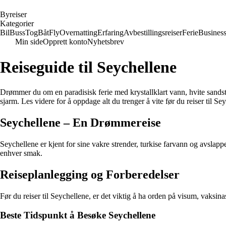
B
yreiser
Kategorier
Bil
Buss
Tog
Båt
Fly
Overnatting
Erfaring
Avbestillingsreiser
Ferie
Busines
Min side
Opprett konto
Nyhetsbrev
Reiseguide til Seychellene
Drømmer du om en paradisisk ferie med krystallklart vann, hvite sandst
sjarm. Les videre for å oppdage alt du trenger å vite før du reiser til Se
Seychellene – En Drømmereise
Seychellene er kjent for sine vakre strender, turkise farvann og avslapp
enhver smak.
Reiseplanlegging og Forberedelser
Før du reiser til Seychellene, er det viktig å ha orden på visum, vaksinas
Beste Tidspunkt å Besøke Seychellene