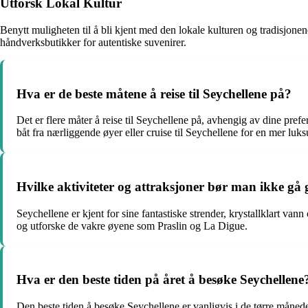
Utforsk Lokal Kultur
Benytt muligheten til å bli kjent med den lokale kulturen og tradisjonen
håndverksbutikker for autentiske suvenirer.
Hva er de beste måtene å reise til Seychellene på?
Det er flere måter å reise til Seychellene på, avhengig av dine pref
båt fra nærliggende øyer eller cruise til Seychellene for en mer luks
Hvilke aktiviteter og attraksjoner bør man ikke gå g
Seychellene er kjent for sine fantastiske strender, krystallklart va
og utforske de vakre øyene som Praslin og La Digue.
Hva er den beste tiden på året å besøke Seychellene
Den beste tiden å besøke Seychellene er vanligvis i de tørre måneden