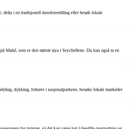
delta i en tradisjonell dansforestilling eller besøk lokale
en på Mahé, som er den største øya i Seychellene. Du kan også ta en
norkling, dykking, fotturer i nasjonalparkene, besøke lokale markeder
ysesongen for turisme, så det kan være lurt å bestille overnatting og