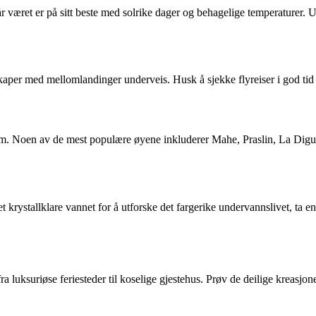
 været er på sitt beste med solrike dager og behagelige temperaturer. 
aper med mellomlandinger underveis. Husk å sjekke flyreiser i god tid f
jarm. Noen av de mest populære øyene inkluderer Mahe, Praslin, La Digue
t krystallklare vannet for å utforske det fargerike undervannslivet, ta 
ra luksuriøse feriesteder til koselige gjestehus. Prøv de deilige kreasjo