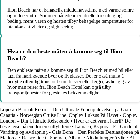
Ilion Beach har et behagelig middelhavsklima med varme somre
og milde vintre. Sommermånedene er ideelle for soling og
bading, mens våren og høsten tilbyr behagelige temperaturer for
utendørsaktiviteter og sightseeing.
Hva er den beste måten å komme seg til Ilion
Beach?
Den enkleste måten å komme seg til Ilion Beach er med bil eller
taxi fra nærliggende byer og flyplasser. Det er også mulig å
benytte offentlig transport som busser eller ferger, avhengig av
hvor man reiser fra. Ilion Beach Hotel kan også tilby
transporttjenester for gjestenes bekvemmelighet.
Lopesan Baobab Resort – Den Ultimate Ferieopplevelsen på Gran
Canaria
•
Norwegian Cruise Line: Opplev Luksus På Havet
•
Opplev
London – Din Ultimate Reiseguide
•
Hvor er det varmt i april? De
beste reisemålene for en solfylt ferie
•
Larnaca, Kypros – En Guide til
Vandring og Avslapning
•
Cala Bona – Den Perfekte Destinasjonen på
Mallorca
•
Reiseguide til Saranda, Albania: Alt du trenger å vite
•
Alt