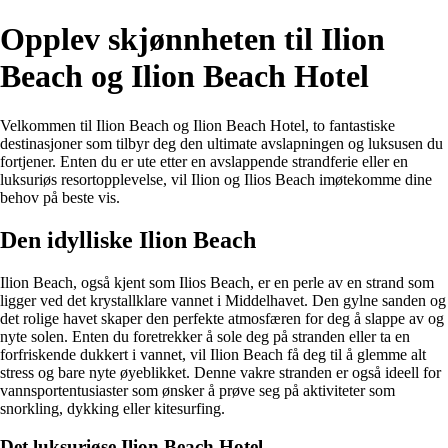
Opplev skjønnheten til Ilion
Beach og Ilion Beach Hotel
Velkommen til Ilion Beach og Ilion Beach Hotel, to fantastiske
destinasjoner som tilbyr deg den ultimate avslapningen og luksusen du
fortjener. Enten du er ute etter en avslappende strandferie eller en
luksuriøs resortopplevelse, vil Ilion og Ilios Beach imøtekomme dine
behov på beste vis.
Den idylliske Ilion Beach
Ilion Beach, også kjent som Ilios Beach, er en perle av en strand som
ligger ved det krystallklare vannet i Middelhavet. Den gylne sanden og
det rolige havet skaper den perfekte atmosfæren for deg å slappe av og
nyte solen. Enten du foretrekker å sole deg på stranden eller ta en
forfriskende dukkert i vannet, vil Ilion Beach få deg til å glemme alt
stress og bare nyte øyeblikket. Denne vakre stranden er også ideell for
vannsportentusiaster som ønsker å prøve seg på aktiviteter som
snorkling, dykking eller kitesurfing.
Det luksuriøse Ilion Beach Hotel