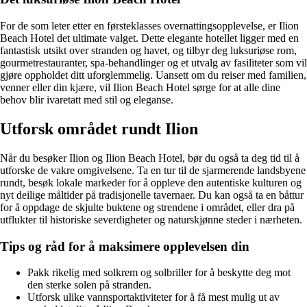
For de som leter etter en førsteklasses overnattingsopplevelse, er Ilion
Beach Hotel det ultimate valget. Dette elegante hotellet ligger med en
fantastisk utsikt over stranden og havet, og tilbyr deg luksuriøse rom,
gourmetrestauranter, spa-behandlinger og et utvalg av fasiliteter som vil
gjøre oppholdet ditt uforglemmelig. Uansett om du reiser med familien,
venner eller din kjære, vil Ilion Beach Hotel sørge for at alle dine
behov blir ivaretatt med stil og eleganse.
Utforsk området rundt Ilion
Når du besøker Ilion og Ilion Beach Hotel, bør du også ta deg tid til å
utforske de vakre omgivelsene. Ta en tur til de sjarmerende landsbyene
rundt, besøk lokale markeder for å oppleve den autentiske kulturen og
nyt deilige måltider på tradisjonelle tavernaer. Du kan også ta en båttur
for å oppdage de skjulte buktene og strendene i området, eller dra på
utflukter til historiske severdigheter og naturskjønne steder i nærheten.
Tips og råd for å maksimere opplevelsen din
Pakk rikelig med solkrem og solbriller for å beskytte deg mot
den sterke solen på stranden.
Utforsk ulike vannsportaktiviteter for å få mest mulig ut av