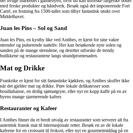
det livlige markedet i gamlebyen, hvor du kan utforske fargerike boder
med ferske produkter og håndverk. Besøk også det imponerende Fort
Carré, en festning fra 1500-tallet som tilbyr fantastisk utsikt over
Middelhavet.
Juan les Pins – Sol og Sand
Juan les Pins, en kystby like ved Antibes, er kjent for sine vakre
strender og pulserende natteliv. Her kan besøkende nyte solen og
sanden på de mange strendene, og deretter utforske de trendy
butikkene og restaurantene langs strandpromenaden.
Mat og Drikke
Frankrike er kjent for sitt fantastiske kjøkken, og Antibes skuffer ikke
når det gjelder mat og drikke. Prøv lokale delikatesser som
bouillabaisse, en deilig sjømatgryte, eller nyt en kopp kaffe på en av
byens mange sjarmerende kafeer.
Restauranter og Kafeer
I Antibes finner du et bredt utvalg av restauranter som serverer alt fra
autentisk fransk mat til internasjonale retter. Besøk en av de lokale
kafeene for en croissant til frokost, eller nyt en gourmetmiddag på en