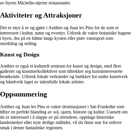
av byens Michelin-stjerne restauranter.
Aktiviteter og Attraksjoner
Det er mye å se og gjøre i Antibes og Juan les Pins for de som er
interessert i kultur, natur og eventyr. Utforsk de vakre botaniske hagene
i byen, dra på en båttur langs kysten eller prøv vannsport som
snorkling og seiling.
Kunst og Design
Antibes er også et kulturelt sentrum for kunst og design, med flere
gallerier og kunstnerkollektiver som tiltrekker seg kunstinteresserte
besøkende. Utforsk lokale verksteder og butikker for unike kunstverk
og håndverk laget av talentfulle lokale artister.
Oppsummering
Antibes og Juan les Pins er vakre destinasjoner i Sør-Frankrike som
tilbyr en perfekt blanding av sol, sjarm, historie og kultur. Uansett om
du er interessert i å slappe av på strendene, oppdage historiske
landemerker eller nyte deilige måltider, vil du finne noe for enhver
smak i denne fantastiske regionen.