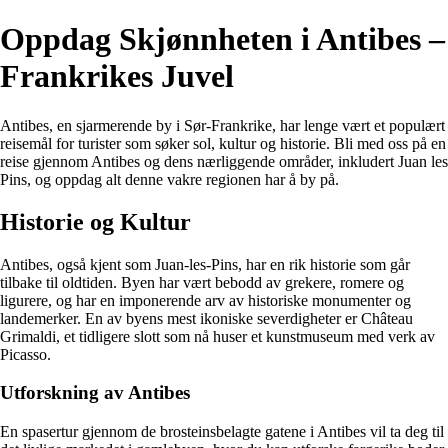
Oppdag Skjønnheten i Antibes –
Frankrikes Juvel
Antibes, en sjarmerende by i Sør-Frankrike, har lenge vært et populært
reisemål for turister som søker sol, kultur og historie. Bli med oss på en
reise gjennom Antibes og dens nærliggende områder, inkludert Juan les
Pins, og oppdag alt denne vakre regionen har å by på.
Historie og Kultur
Antibes, også kjent som Juan-les-Pins, har en rik historie som går
tilbake til oldtiden. Byen har vært bebodd av grekere, romere og
ligurere, og har en imponerende arv av historiske monumenter og
landemerker. En av byens mest ikoniske severdigheter er Château
Grimaldi, et tidligere slott som nå huser et kunstmuseum med verk av
Picasso.
Utforskning av Antibes
En spasertur gjennom de brosteinsbelagte gatene i Antibes vil ta deg til