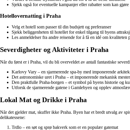
Sjekk også for eventuelle kampanjer eller rabatter som kan gjøre
Hotellovernatting i Praha
Velg et hotell som passer til din budsjett og preferanser
Sjekk beliggenheten til hotellet for enkel tilgang til byens attraks
Les anmeldelser fra andre reisende for å få en idé om kvaliteten 
Severdigheter og Aktiviteter i Praha
Når du først er i Praha, vil du bli overveldet av antall fantastiske severd
Karlovy Vary – en sjarmerende spa-by med imponerende arkitek
Det astronomiske uret i Praha – et imponerende mekanisk meste
Den praktfulle Praha-borgen – et symbol på byens historie og ku
Utforsk de sjarmerende gatene i Gamlebyen og opplev atmosfær
Lokal Mat og Drikke i Praha
Når det gjelder mat, skuffer ikke Praha. Byen har et bredt utvalg av spis
delikatessene:
Trdlo – en søt og sprø bakverk som er en populær gatemat