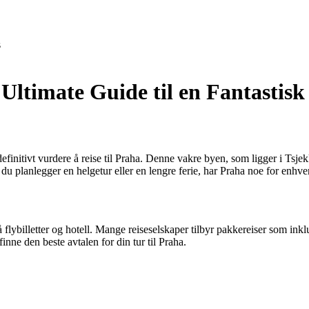
s
ltimate Guide til en Fantastisk
definitivt vurdere å reise til Praha. Denne vakre byen, som ligger i Tsje
en du planlegger en helgetur eller en lengre ferie, har Praha noe for enhv
 på flybilletter og hotell. Mange reiseselskaper tilbyr pakkereiser som i
inne den beste avtalen for din tur til Praha.