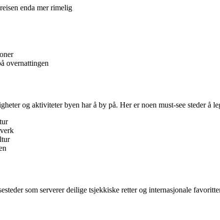
 reisen enda mer rimelig
joner
på overnattingen
igheter og aktiviteter byen har å by på. Her er noen must-see steder å legg
tur
rverk
ltur
en
esteder som serverer deilige tsjekkiske retter og internasjonale favoritte