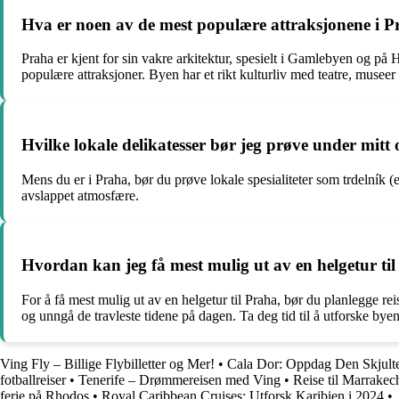
Hva er noen av de mest populære attraksjonene i 
Praha er kjent for sin vakre arkitektur, spesielt i Gamlebyen og p
populære attraksjoner. Byen har et rikt kulturliv med teatre, museer
Hvilke lokale delikatesser bør jeg prøve under mitt
Mens du er i Praha, bør du prøve lokale spesialiteter som trdelník (e
avslappet atmosfære.
Hvordan kan jeg få mest mulig ut av en helgetur ti
For å få mest mulig ut av en helgetur til Praha, bør du planlegge re
og unngå de travleste tidene på dagen. Ta deg tid til å utforske bye
Ving Fly – Billige Flybilletter og Mer!
•
Cala Dor: Oppdag Den Skjulte
fotballreiser
•
Tenerife – Drømmereisen med Ving
•
Reise til Marrake
ferie på Rhodos
•
Royal Caribbean Cruises: Utforsk Karibien i 2024
•