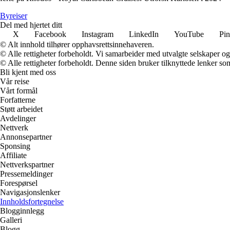
B
yreiser
Del med hjertet ditt
X
Facebook
Instagram
LinkedIn
YouTube
Pin
© Alt innhold tilhører opphavsrettsinnehaveren.
© Alle rettigheter forbeholdt. Vi samarbeider med utvalgte selskaper o
© Alle rettigheter forbeholdt. Denne siden bruker tilknyttede lenker som 
Bli kjent med oss
Vår reise
Vårt formål
Forfatterne
Støtt arbeidet
Avdelinger
Nettverk
Annonsepartner
Sponsing
Affiliate
Nettverkspartner
Pressemeldinger
Forespørsel
Navigasjonslenker
Innholdsfortegnelse
Blogginnlegg
Galleri
Blogg