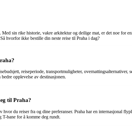
e. Med sin rike historie, vakre arkitektur og deilige mat, er det noe for
Så hvorfor ikke bestille din neste reise til Praha i dag?
 Praha?
isebudsjett, reiseperiode, transportmuligheter, overnattingsalternativer,
n bedre opplevelse av destinasjonen.
eg til Praha?
v hvor du reiser fra og dine preferanser. Praha har en internasjonal fly
 og T-bane for å komme deg rundt.