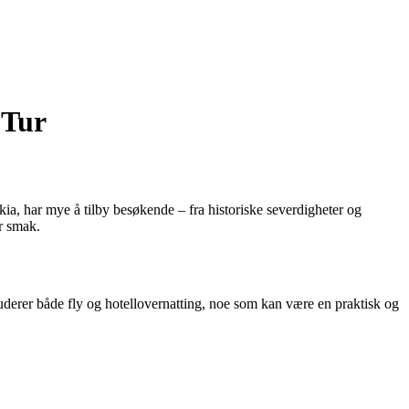
 Tur
kkia, har mye å tilby besøkende – fra historiske severdigheter og
er smak.
nkluderer både fly og hotellovernatting, noe som kan være en praktisk og