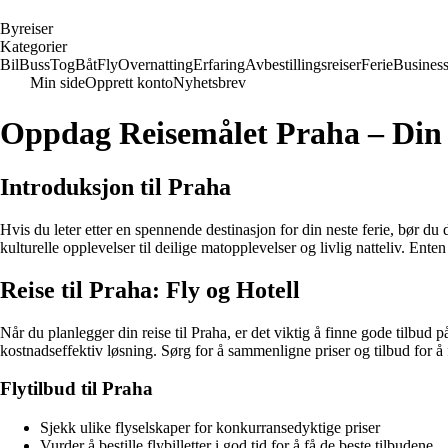
B
yreiser
Kategorier
Bil
Buss
Tog
Båt
Fly
Overnatting
Erfaring
Avbestillingsreiser
Ferie
Busines
Min side
Opprett konto
Nyhetsbrev
Oppdag Reisemålet Praha – Din U
Introduksjon til Praha
Hvis du leter etter en spennende destinasjon for din neste ferie, bør du 
kulturelle opplevelser til deilige matopplevelser og livlig natteliv. Ent
Reise til Praha: Fly og Hotell
Når du planlegger din reise til Praha, er det viktig å finne gode tilbud
kostnadseffektiv løsning. Sørg for å sammenligne priser og tilbud for å f
Flytilbud til Praha
Sjekk ulike flyselskaper for konkurransedyktige priser
Vurder å bestille flybilletter i god tid for å få de beste tilbudene