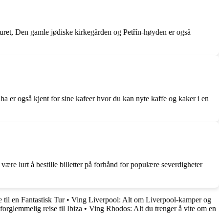
e uret, Den gamle jødiske kirkegården og Petřín-høyden er også
raha er også kjent for sine kafeer hvor du kan nyte kaffe og kaker i en
være lurt å bestille billetter på forhånd for populære severdigheter
til en Fantastisk Tur
•
Ving Liverpool: Alt om Liverpool-kamper og
forglemmelig reise til Ibiza
•
Ving Rhodos: Alt du trenger å vite om en