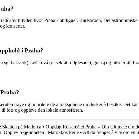
Praha?
å Hradčany-høyden hvor Praha slott ligger. Karlsbroen, Det astronomisk
 og konserter.
 opphold i Praha?
n søt bakverk), svíčková (oksekjøtt i fløtesaus), gulasj og pilsner øl. P
l Praha?
iseruten nøye og prioritere de attraksjonene du ønsker å besøke. Det kan 
n til fots og oppleve den lokale atmosfæren.
 Skatten på Mallorca
•
Oppdag Reisemålet Praha – Din Ultimate Guide 
ch: Opplev Skjønnheten i Marokkos Perle
•
Alt du trenger å vite om en u