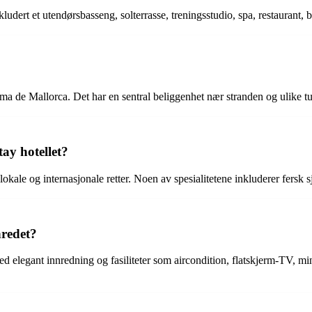
inkludert et utendørsbasseng, solterrasse, treningsstudio, spa, restaurant,
ma de Mallorca. Det har en sentral beliggenhet nær stranden og ulike tur
tay hotellet?
okale og internasjonale retter. Noen av spesialitetene inkluderer fersk sj
redet?
legant innredning og fasiliteter som aircondition, flatskjerm-TV, mini