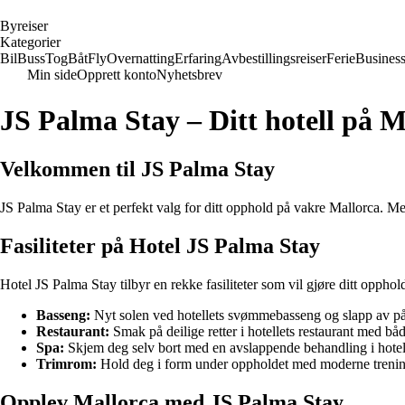
B
yreiser
Kategorier
Bil
Buss
Tog
Båt
Fly
Overnatting
Erfaring
Avbestillingsreiser
Ferie
Busines
Min side
Opprett konto
Nyhetsbrev
JS Palma Stay – Ditt hotell på M
Velkommen til JS Palma Stay
JS Palma Stay er et perfekt valg for ditt opphold på vakre Mallorca. Med
Fasiliteter på Hotel JS Palma Stay
Hotel JS Palma Stay tilbyr en rekke fasiliteter som vil gjøre ditt oppho
Basseng:
Nyt solen ved hotellets svømmebasseng og slapp av på
Restaurant:
Smak på deilige retter i hotellets restaurant med båd
Spa:
Skjem deg selv bort med en avslappende behandling i hotell
Trimrom:
Hold deg i form under oppholdet med moderne trenings
Opplev Mallorca med JS Palma Stay