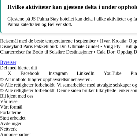
Hvilke aktiviteter kan gjestene delta i under oppho
Gjestene på JS Palma Stay hotellet kan delta i ulike aktiviteter og 
Palma katedralen og Bellver slott.
Reisemål med de beste temperaturene i september
•
Hvar, Kroatia: Opp
Disneyland Paris Pakketilbud: Din Ultimate Guide!
•
Ving Fly – Billig
Charterreiser fra Bodø til Solsikre Destinasjoner
•
Cala Dor: Oppdag De
B
yreiser
Del med hjertet ditt
X
Facebook
Instagram
LinkedIn
YouTube
Pin
© Alt innhold tilhører opphavsrettsinnehaveren.
© Alle rettigheter forbeholdt. Vi samarbeider med utvalgte selskaper o
© Alle rettigheter forbeholdt. Denne siden bruker tilknyttede lenker som 
Bli kjent med oss
Vår reise
Vårt formål
Forfatterne
Støtt arbeidet
Avdelinger
Nettverk
Annonsepartner