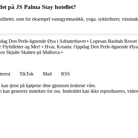
ldet på JS Palma Stay hotellet?
fasiliteter, som for eksempel vanngymnastikk, yoga, sykkelturer, vinsmak
dag Den Perle-lignende Øya i Adriaterhavet
•
Lopesan Baobab Resort 
e Flybilletter og Mer!
•
Hvar, Kroatia: Oppdag Den Perle-lignende Øya 
n Skjulte Skatten på Mallorca
•
terest
TikTok
Mail
RSS
g kan tjene på kjøpene dine gjennom lenkene våre.
kan generere inntekter for oss. Innholdet kan ikke reproduseres, videredi