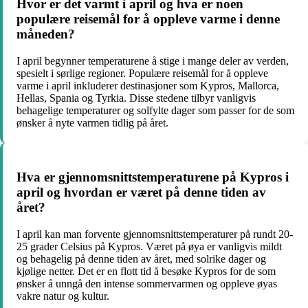
Hvor er det varmt i april og hva er noen
populære reisemål for å oppleve varme i denne
måneden?
I april begynner temperaturene å stige i mange deler av verden,
spesielt i sørlige regioner. Populære reisemål for å oppleve
varme i april inkluderer destinasjoner som Kypros, Mallorca,
Hellas, Spania og Tyrkia. Disse stedene tilbyr vanligvis
behagelige temperaturer og solfylte dager som passer for de som
ønsker å nyte varmen tidlig på året.
Hva er gjennomsnittstemperaturene på Kypros i
april og hvordan er været på denne tiden av
året?
I april kan man forvente gjennomsnittstemperaturer på rundt 20-
25 grader Celsius på Kypros. Været på øya er vanligvis mildt
og behagelig på denne tiden av året, med solrike dager og
kjølige netter. Det er en flott tid å besøke Kypros for de som
ønsker å unngå den intense sommervarmen og oppleve øyas
vakre natur og kultur.