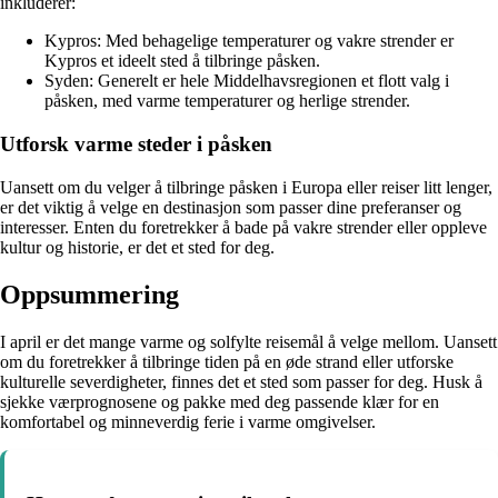
inkluderer:
Kypros: Med behagelige temperaturer og vakre strender er
Kypros et ideelt sted å tilbringe påsken.
Syden: Generelt er hele Middelhavsregionen et flott valg i
påsken, med varme temperaturer og herlige strender.
Utforsk varme steder i påsken
Uansett om du velger å tilbringe påsken i Europa eller reiser litt lenger,
er det viktig å velge en destinasjon som passer dine preferanser og
interesser. Enten du foretrekker å bade på vakre strender eller oppleve
kultur og historie, er det et sted for deg.
Oppsummering
I april er det mange varme og solfylte reisemål å velge mellom. Uansett
om du foretrekker å tilbringe tiden på en øde strand eller utforske
kulturelle severdigheter, finnes det et sted som passer for deg. Husk å
sjekke værprognosene og pakke med deg passende klær for en
komfortabel og minneverdig ferie i varme omgivelser.