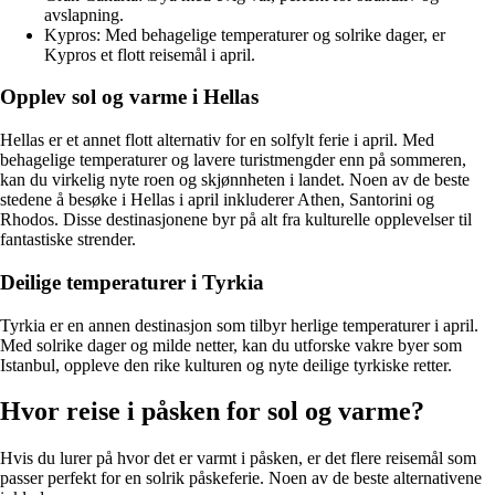
avslapning.
Kypros: Med behagelige temperaturer og solrike dager, er
Kypros et flott reisemål i april.
Opplev sol og varme i Hellas
Hellas er et annet flott alternativ for en solfylt ferie i april. Med
behagelige temperaturer og lavere turistmengder enn på sommeren,
kan du virkelig nyte roen og skjønnheten i landet. Noen av de beste
stedene å besøke i Hellas i april inkluderer Athen, Santorini og
Rhodos. Disse destinasjonene byr på alt fra kulturelle opplevelser til
fantastiske strender.
Deilige temperaturer i Tyrkia
Tyrkia er en annen destinasjon som tilbyr herlige temperaturer i april.
Med solrike dager og milde netter, kan du utforske vakre byer som
Istanbul, oppleve den rike kulturen og nyte deilige tyrkiske retter.
Hvor reise i påsken for sol og varme?
Hvis du lurer på hvor det er varmt i påsken, er det flere reisemål som
passer perfekt for en solrik påskeferie. Noen av de beste alternativene