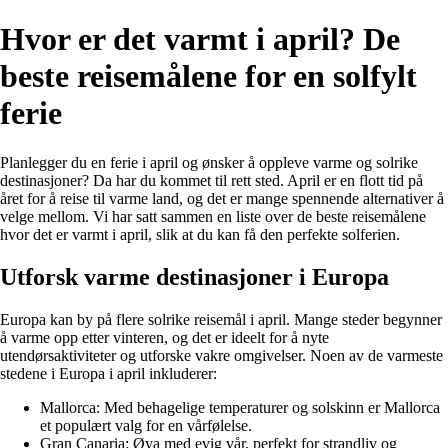
Hvor er det varmt i april? De
beste reisemålene for en solfylt
ferie
Planlegger du en ferie i april og ønsker å oppleve varme og solrike
destinasjoner? Da har du kommet til rett sted. April er en flott tid på
året for å reise til varme land, og det er mange spennende alternativer å
velge mellom. Vi har satt sammen en liste over de beste reisemålene
hvor det er varmt i april, slik at du kan få den perfekte solferien.
Utforsk varme destinasjoner i Europa
Europa kan by på flere solrike reisemål i april. Mange steder begynner
å varme opp etter vinteren, og det er ideelt for å nyte
utendørsaktiviteter og utforske vakre omgivelser. Noen av de varmeste
stedene i Europa i april inkluderer:
Mallorca: Med behagelige temperaturer og solskinn er Mallorca
et populært valg for en vårfølelse.
Gran Canaria: Øya med evig vår, perfekt for strandliv og