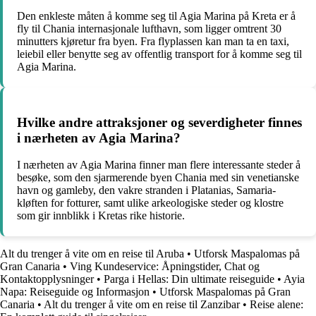
Den enkleste måten å komme seg til Agia Marina på Kreta er å
fly til Chania internasjonale lufthavn, som ligger omtrent 30
minutters kjøretur fra byen. Fra flyplassen kan man ta en taxi,
leiebil eller benytte seg av offentlig transport for å komme seg til
Agia Marina.
Hvilke andre attraksjoner og severdigheter finnes
i nærheten av Agia Marina?
I nærheten av Agia Marina finner man flere interessante steder å
besøke, som den sjarmerende byen Chania med sin venetianske
havn og gamleby, den vakre stranden i Platanias, Samaria-
kløften for fotturer, samt ulike arkeologiske steder og klostre
som gir innblikk i Kretas rike historie.
Alt du trenger å vite om en reise til Aruba
•
Utforsk Maspalomas på
Gran Canaria
•
Ving Kundeservice: Åpningstider, Chat og
Kontaktopplysninger
•
Parga i Hellas: Din ultimate reiseguide
•
Ayia
Napa: Reiseguide og Informasjon
•
Utforsk Maspalomas på Gran
Canaria
•
Alt du trenger å vite om en reise til Zanzibar
•
Reise alene: