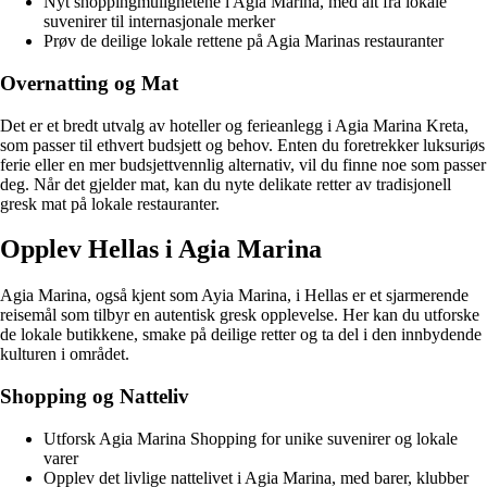
Nyt shoppingmulighetene i Agia Marina, med alt fra lokale
suvenirer til internasjonale merker
Prøv de deilige lokale rettene på Agia Marinas restauranter
Overnatting og Mat
Det er et bredt utvalg av hoteller og ferieanlegg i Agia Marina Kreta,
som passer til ethvert budsjett og behov. Enten du foretrekker luksuriøs
ferie eller en mer budsjettvennlig alternativ, vil du finne noe som passer
deg. Når det gjelder mat, kan du nyte delikate retter av tradisjonell
gresk mat på lokale restauranter.
Opplev Hellas i Agia Marina
Agia Marina, også kjent som Ayia Marina, i Hellas er et sjarmerende
reisemål som tilbyr en autentisk gresk opplevelse. Her kan du utforske
de lokale butikkene, smake på deilige retter og ta del i den innbydende
kulturen i området.
Shopping og Natteliv
Utforsk Agia Marina Shopping for unike suvenirer og lokale
varer
Opplev det livlige nattelivet i Agia Marina, med barer, klubber